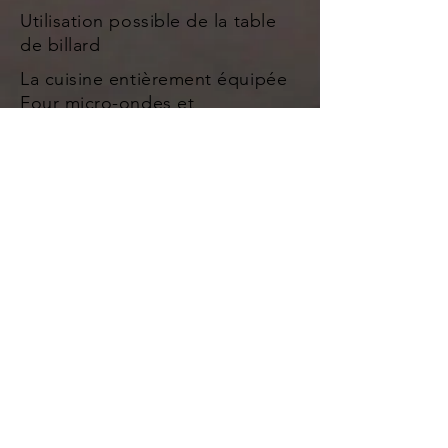
Utilisation possible de la table
de billard
La cuisine entièrement équipée
Four micro-ondes et
traditionnelle
Réfrigérateur Congélateur
Plaques de cuissons Gaz+hotte
Tout le
nécessaire
de cuisine
et
de service
Lave -vaisselle
Lave Linge
Sèche Linge etc..
Les Animaux ne sont pas acceptés
Non fumeur