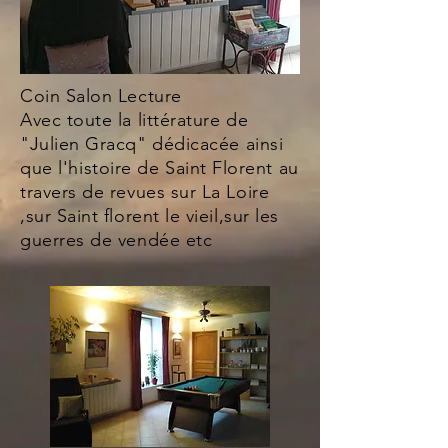
Coin Salon Lecture
Avec toute la littérature de
"Julien Gracq" dédicacée
ainsi
que
l'histoire de Saint Florent au
travers de revues sur La Loire
,sur Saint florent le vieil,sur les
guerres de vendée etc